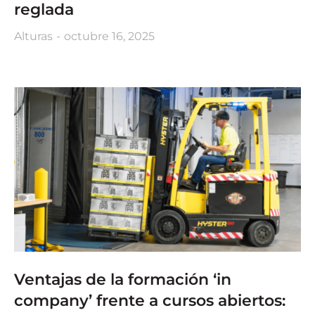
reglada
Alturas
octubre 16, 2025
Ventajas de la formación ‘in
company’ frente a cursos abiertos: