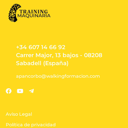
+34 607 14 66 92
Carrer Major, 13 bajos - 08208
Sabadell (España)
apancorbo@walkingformacion.com
LEGAL
Aviso Legal
Política de privacidad