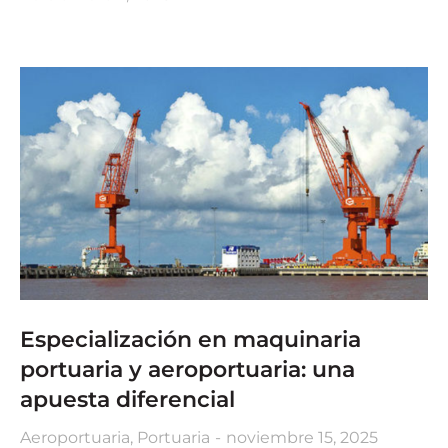
Especialización en maquinaria
portuaria y aeroportuaria: una
apuesta diferencial
Aeroportuaria
,
Portuaria
noviembre 15, 2025