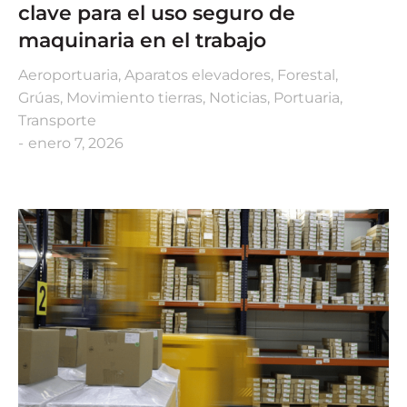
clave para el uso seguro de
maquinaria en el trabajo
Aeroportuaria
,
Aparatos elevadores
,
Forestal
,
Grúas
,
Movimiento tierras
,
Noticias
,
Portuaria
,
Transporte
enero 7, 2026