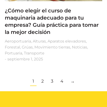
¿Cómo elegir el curso de
maquinaria adecuado para tu
empresa? Guía práctica para tomar
la mejor decisión
Aeroportuaria
,
Alturas
,
Aparatos elevadores
,
Forestal
,
Grúas
,
Movimiento tierras
,
Noticias
,
Portuaria
,
Transporte
septiembre 1, 2025
1
2
3
4
→