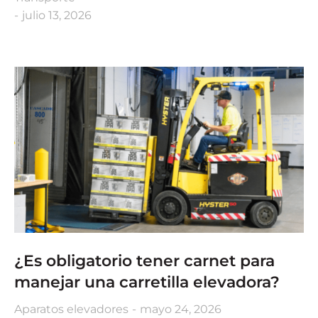
julio 13, 2026
¿Es obligatorio tener carnet para
manejar una carretilla elevadora?
Aparatos elevadores
mayo 24, 2026