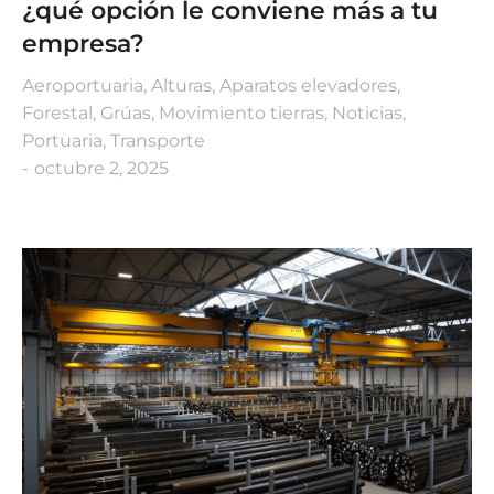
¿qué opción le conviene más a tu
empresa?
Aeroportuaria
,
Alturas
,
Aparatos elevadores
,
Forestal
,
Grúas
,
Movimiento tierras
,
Noticias
,
Portuaria
,
Transporte
octubre 2, 2025