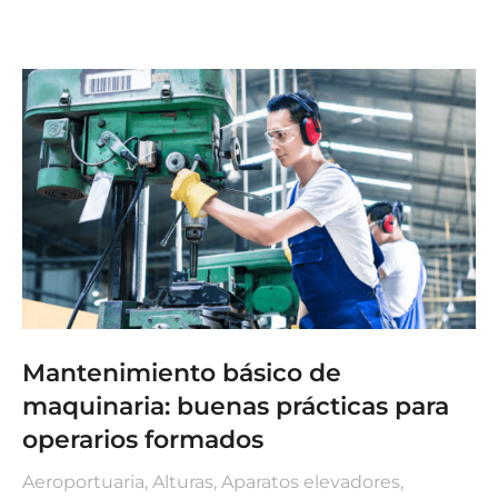
Mantenimiento básico de
maquinaria: buenas prácticas para
operarios formados
Aeroportuaria
,
Alturas
,
Aparatos elevadores
,