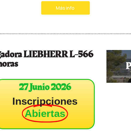
Más info
argadora LIEBHERR L-566
 horas
P
27 Junio 2026
Inscripciones
Abiertas