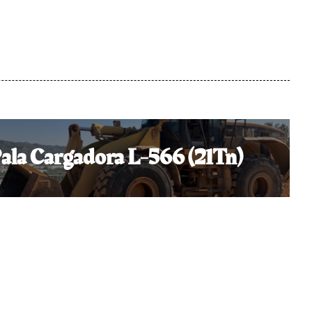
ala Cargadora L-566 (21Tn)