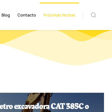
Blog
Contacto
Próximas fechas
etro excavadora CAT 385C o