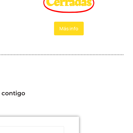
Cerradas
Más info
 contigo