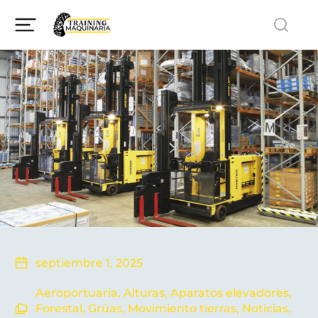
septiembre 1, 2025
Aeroportuaria
,
Alturas
,
Aparatos elevadores
,
Forestal
,
Grúas
,
Movimiento tierras
,
Noticias
,