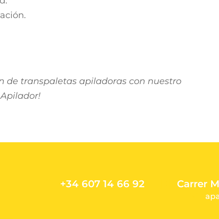
d.
ación.
n de transpaletas apiladoras con nuestro
Apilador!
+34 607 14 66 92
Carrer M
ap