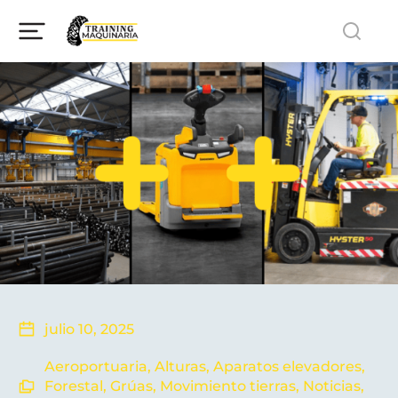
julio 10, 2025
Aeroportuaria
,
Alturas
,
Aparatos elevadores
,
Forestal
,
Grúas
,
Movimiento tierras
,
Noticias
,