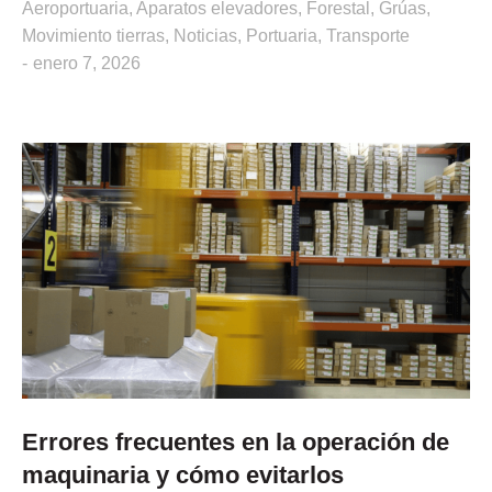
Aeroportuaria
,
Aparatos elevadores
,
Forestal
,
Grúas
,
Movimiento tierras
,
Noticias
,
Portuaria
,
Transporte
enero 7, 2026
Errores frecuentes en la operación de
maquinaria y cómo evitarlos