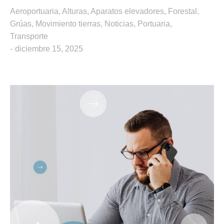
Aeroportuaria
,
Alturas
,
Aparatos elevadores
,
Forestal
,
Grúas
,
Movimiento tierras
,
Noticias
,
Portuaria
,
Transporte
diciembre 15, 2025