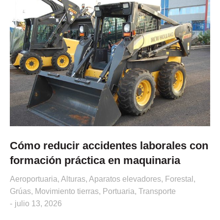
Cómo reducir accidentes laborales con
formación práctica en maquinaria
Aeroportuaria
,
Alturas
,
Aparatos elevadores
,
Forestal
,
Grúas
,
Movimiento tierras
,
Portuaria
,
Transporte
julio 13, 2026