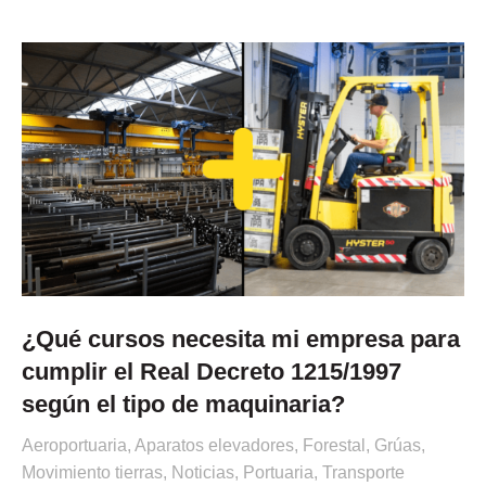
¿Qué cursos necesita mi empresa para
cumplir el Real Decreto 1215/1997
según el tipo de maquinaria?
Aeroportuaria
,
Aparatos elevadores
,
Forestal
,
Grúas
,
Movimiento tierras
,
Noticias
,
Portuaria
,
Transporte