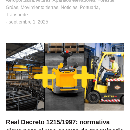
Aeroportuaria
,
Alturas
,
Aparatos elevadores
,
Forestal
,
Grúas
,
Movimiento tierras
,
Noticias
,
Portuaria
,
Transporte
septiembre 1, 2025
Real Decreto 1215/1997: normativa