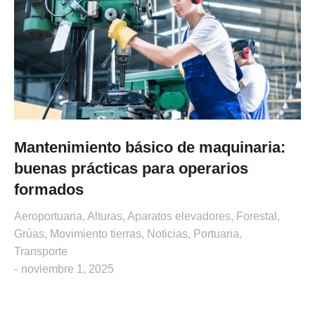
Mantenimiento básico de maquinaria:
buenas prácticas para operarios
formados
Aeroportuaria
,
Alturas
,
Aparatos elevadores
,
Forestal
,
Grúas
,
Movimiento tierras
,
Noticias
,
Portuaria
,
Transporte
noviembre 1, 2025