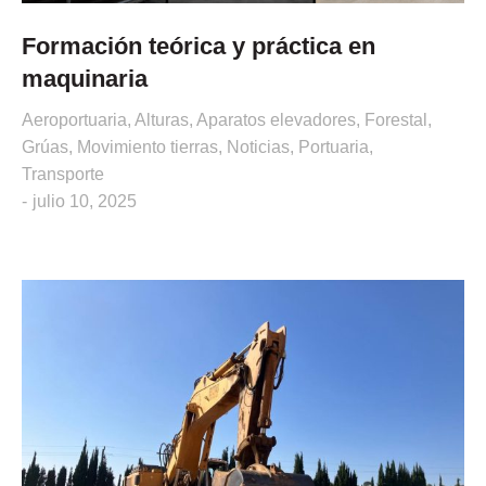
Formación teórica y práctica en
maquinaria
Aeroportuaria
,
Alturas
,
Aparatos elevadores
,
Forestal
,
Grúas
,
Movimiento tierras
,
Noticias
,
Portuaria
,
Transporte
julio 10, 2025