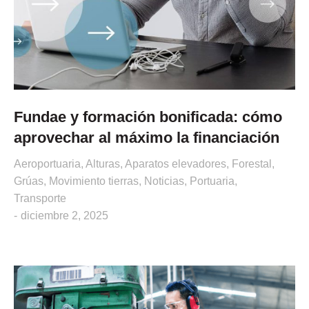
Fundae y formación bonificada: cómo
aprovechar al máximo la financiación
Aeroportuaria
,
Alturas
,
Aparatos elevadores
,
Forestal
,
Grúas
,
Movimiento tierras
,
Noticias
,
Portuaria
,
Transporte
diciembre 2, 2025