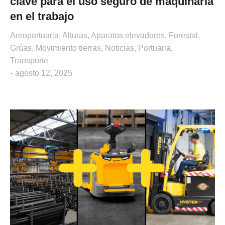
clave para el uso seguro de maquinaria
en el trabajo
Aeroportuaria
,
Alturas
,
Aparatos elevadores
,
Forestal
,
Grúas
,
Movimiento tierras
,
Noticias
,
Portuaria
,
Transporte
agosto 12, 2025