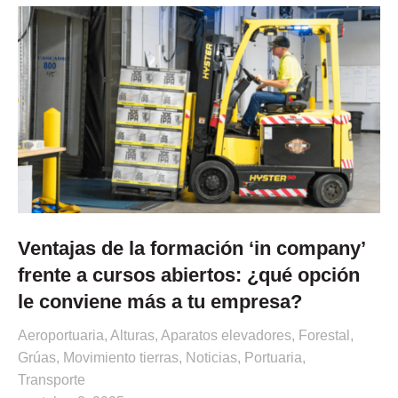
Ventajas de la formación ‘in company’
frente a cursos abiertos: ¿qué opción
le conviene más a tu empresa?
Aeroportuaria
,
Alturas
,
Aparatos elevadores
,
Forestal
,
Grúas
,
Movimiento tierras
,
Noticias
,
Portuaria
,
Transporte