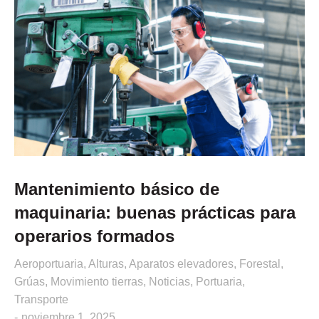
Mantenimiento básico de
maquinaria: buenas prácticas para
operarios formados
Aeroportuaria
,
Alturas
,
Aparatos elevadores
,
Forestal
,
Grúas
,
Movimiento tierras
,
Noticias
,
Portuaria
,
Transporte
noviembre 1, 2025