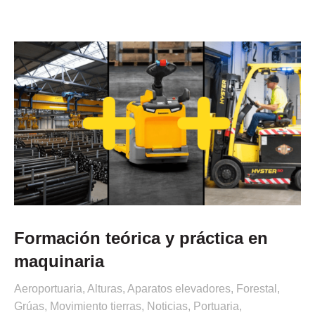
Formación teórica y práctica en
maquinaria
Aeroportuaria
,
Alturas
,
Aparatos elevadores
,
Forestal
,
Grúas
,
Movimiento tierras
,
Noticias
,
Portuaria
,