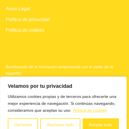
Aviso Legal
Política de privacidad
Política de cookies
FORMACIÓN BONIFICADA
Bonificación de tu formación empresarial con el saldo de la
tripartita.
FORMACIÓN IN COMPANY
Velamos por tu privacidad
Realizamos formaciones en vuestras instalaciones, en las
Utilizamos cookies propias y de terceros para ofrecerte una
nuestras y online.
mejor experiencia de navegación. Si continúas navegando,
consideramos que aceptas su uso.
Política de cookies
© 2023 Walking Formación Empresarial SL
Opciones
Rechazar todo
Aceptar todo