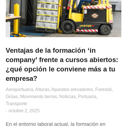
Ventajas de la formación ‘in
company’ frente a cursos abiertos:
¿qué opción le conviene más a tu
empresa?
Aeroportuaria
,
Alturas
,
Aparatos elevadores
,
Forestal
,
Grúas
,
Movimiento tierras
,
Noticias
,
Portuaria
,
Transporte
octubre 2, 2025
En el entorno laboral actual, la formación en