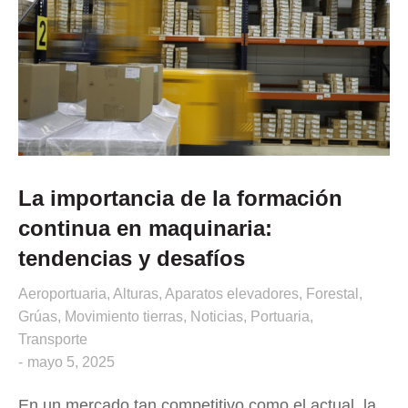
La importancia de la formación
continua en maquinaria:
tendencias y desafíos
Aeroportuaria
,
Alturas
,
Aparatos elevadores
,
Forestal
,
Grúas
,
Movimiento tierras
,
Noticias
,
Portuaria
,
Transporte
mayo 5, 2025
En un mercado tan competitivo como el actual, la