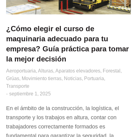
¿Cómo elegir el curso de
maquinaria adecuado para tu
empresa? Guía práctica para tomar
la mejor decisión
Aeroportuaria
,
Alturas
,
Aparatos elevadores
,
Forestal
,
Grúas
,
Movimiento tierras
,
Noticias
,
Portuaria
,
Transporte
septiembre 1, 2025
En el ámbito de la construcción, la logística, el
transporte y los trabajos en altura, contar con
trabajadores correctamente formados es
fundamental para garantizar la seguridad, la